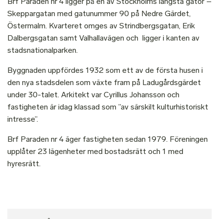
Brf Paraden nr 4 ligger på en av Stockholms längsta gator –
Skeppargatan med gatunummer 90 på Nedre Gärdet,
Östermalm. Kvarteret omges av Strindbergsgatan, Erik
Dalbergsgatan samt Valhallavägen och ligger i kanten av
stadsnationalparken.
Byggnaden uppfördes 1932 som ett av de första husen i
den nya stadsdelen som växte fram på Ladugårdsgärdet
under 30-talet. Arkitekt var Cyrillus Johansson och
fastigheten är idag klassad som ”av särskilt kulturhistoriskt
intresse”.
Brf Paraden nr 4 äger fastigheten sedan 1979. Föreningen
upplåter 23 lägenheter med bostadsrätt och 1 med
hyresrätt.